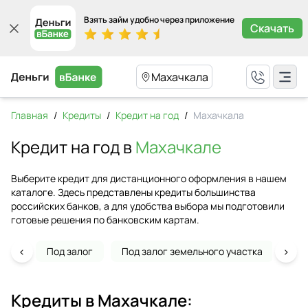
Взять займ удобно через приложение
Скачать
Махачкала
Главная
/
Кредиты
/
Кредит на год
/
Махачкала
Кредит на год в
Махачкале
Выберите кредит для дистанционного оформления в нашем
каталоге. Здесь представлены кредиты большинства
российских банков, а для удобства выбора мы подготовили
готовые решения по банковским картам.
‹
›
Под залог
Под залог земельного участка
На 
Кредиты в
Махачкале
: