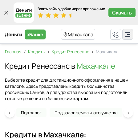
Взять займ удобно через приложение
Скачать
Махачкала
Главная
/
Кредиты
/
Кредит Ренессанс
/
Махачкала
Кредит Ренессанс в
Махачкале
Выберите кредит для дистанционного оформления в нашем
каталоге. Здесь представлены кредиты большинства
российских банков, а для удобства выбора мы подготовили
готовые решения по банковским картам.
‹
›
Под залог
Под залог земельного участка
На 
Кредиты в
Махачкале
: