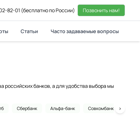
02-82-01
(бесплатно по России)
Позвонить нам!
рты
Статьи
Часто задаваемые вопросы
 российских банков, а для удобства выбора мы
›
тб
Сбербанк
Альфа-банк
Совкомбанк
Почта