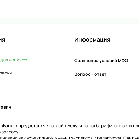
ия
Информация
едложения
Сравнение условий МФО
татьи
Вопрос - ответ
сович
и вБанке» предоставляет онлайн-услуги по подбору финансовых п
 запросу.
сновано на субъективном мнении экспертов и редакторов. Сайт н