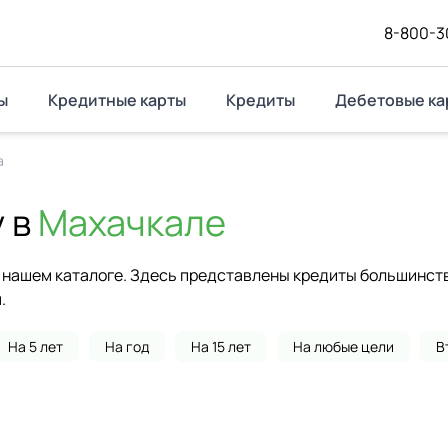
8-800-3
ы
Кредитные карты
Кредиты
Дебетовые ка
а
 в
Махачкале
нашем каталоге. Здесь представлены кредиты большинства
.
На 5 лет
На год
На 15 лет
На любые цели
В