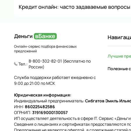
Кредит онлайн: часто задаваемые вопросы
Навигац
Онлайн-сервис подбора финансовых
предложений
Лучшие пр
8-800-302-82-01
(бесплатно по
Тел.:
России)
Полезные с
Служба поддержки работает ежедневно с
9:00 до 21:00 по МСК
Юридическая информация:
Индивидуальный предприниматель:
Сибгатов Эмиль Илья
ИНН:
860225482586
ОГРНИП:
319169000130057
ИП осуществляет деятельность в сфере IT. Сервис «Деньг
Сведения о лицензиях и сертификатах предоставляются по
Предложение не являются офертой, а содержание статей о