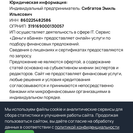
Юридическая информация:
Индивидуальный предприниматель:
Сибгатов Эмиль
Ильясович
ИНН:
860225482586
ОГРНИП:
319169000130057
ИП осуществляет деятельность в сфере IT. Сервис
«Деньги вБанке» предоставляет онлайн-услуги по
подбору финансовых предложений.
Сведения о лицензиях и сертификатах предоставляются
по запросу.
Предложение не являются офертой, а содержание
статей основано на субъективном мнении экспертов и
редакторов. Сайт не предоставляет финансовые услуги,
любые решения и условия кредитования
согласовываются и принимаются непосредственно
банками или микрофинансовыми организациями в
индивидуальном порядке.
Вероятность одобрения рассчитывается на основе
Мы используем файлы cookie и аналитические сервисы для
среднего значения подтвержденных заявок за
сбора статистики и улучшения работы сайта. Продолжая
предыдущую неделю.
пользоваться сайтом, вы даёте согласие на обработку
Мы используем файлы cookie для гарантии удобства и
данных в соответствии с
улучшения работы сайта.
политикой конфиденциальности