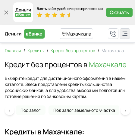
Взять займ удобно через приложение
Скачать
Махачкала
Главная
/
Кредиты
/
Кредит без процентов
/
Махачкала
Кредит без процентов в
Махачкале
Выберите кредит для дистанционного оформления в нашем
каталоге. Здесь представлены кредиты большинства
российских банков, а для удобства выбора мы подготовили
готовые решения по банковским картам.
‹
›
Под залог
Под залог земельного участка
На 
Кредиты в
Махачкале
: