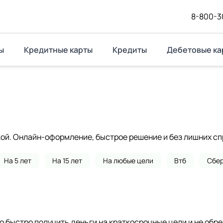
8-800-3
ы
Кредитные карты
Кредиты
Дебетовые ка
кой. Онлайн-оформление, быстрое решение и без лишних сп
На 5 лет
На 15 лет
На любые цели
Втб
Сбе
но быстро получить деньги на краткосрочные цели и не обр