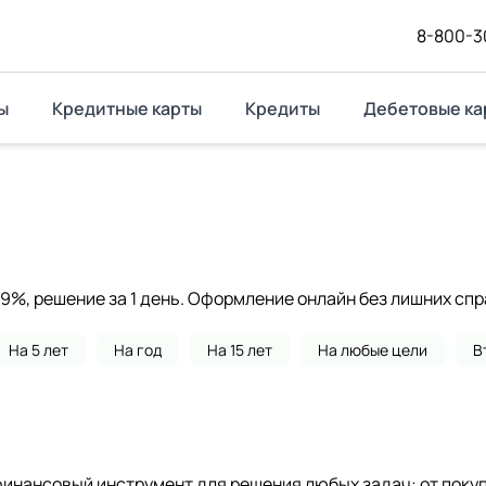
8-800-3
ы
Кредитные карты
Кредиты
Дебетовые ка
4,9%, решение за 1 день. Оформление онлайн без лишних спр
На 5 лет
На год
На 15 лет
На любые цели
В
финансовый инструмент для решения любых задач: от покуп