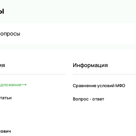
ы
вопросы
ия
Информация
едложения
Сравнение условий МФО
татьи
Вопрос - ответ
сович