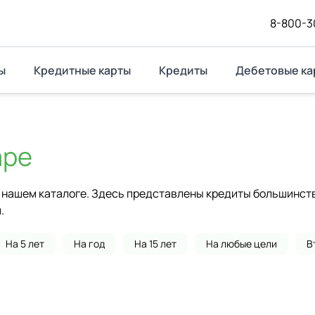
8-800-3
ы
Кредитные карты
Кредиты
Дебетовые ка
аре
нашем каталоге. Здесь представлены кредиты большинства
.
На 5 лет
На год
На 15 лет
На любые цели
В