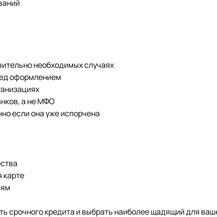
ваний
твительно необходимых случаях
ред оформлением
ганизациях
нков, а не МФО
нно если она уже испорчена
ества
 карте
ьям
ть срочного кредита и выбрать наиболее щадящий для ваше