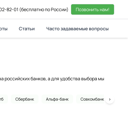
02-82-01
(бесплатно по России)
Позвонить нам!
рты
Статьи
Часто задаваемые вопросы
 российских банков, а для удобства выбора мы
›
тб
Сбербанк
Альфа-банк
Совкомбанк
Почта