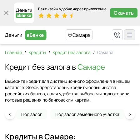
Взять займ удобно через приложение
Скачать
Самара
Главная
/
Кредиты
/
Кредит без залога
/
Самара
Кредит без залога в
Самаре
Выберите кредит для дистанционного оформления в нашем
каталоге. Здесь представлены кредиты большинства
российских банков, а для удобства выбора мы подготовили
готовые решения по банковским картам.
‹
›
Под залог
Под залог земельного участка
На 
Кредиты в
Самаре
: