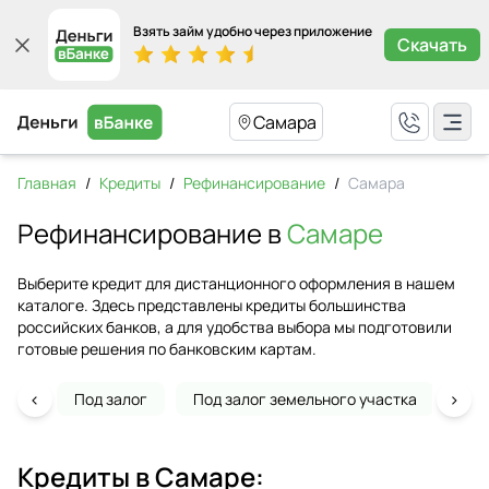
Взять займ удобно через приложение
Скачать
Самара
Главная
/
Кредиты
/
Рефинансирование
/
Самара
Рефинансирование в
Самаре
Выберите кредит для дистанционного оформления в нашем
каталоге. Здесь представлены кредиты большинства
российских банков, а для удобства выбора мы подготовили
готовые решения по банковским картам.
‹
›
Под залог
Под залог земельного участка
На 
Кредиты в
Самаре
: