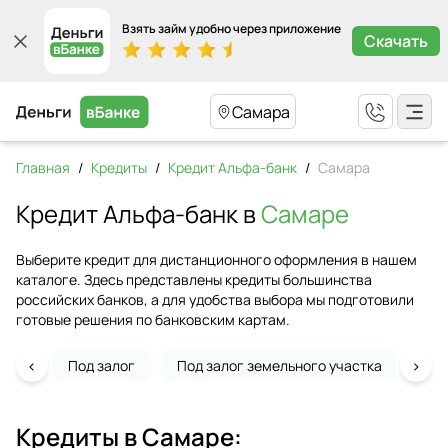
Взять займ удобно через приложение
Скачать
Самара
Главная
/
Кредиты
/
Кредит Альфа-банк
/
Самара
Кредит Альфа-банк в
Самаре
Выберите кредит для дистанционного оформления в нашем
каталоге. Здесь представлены кредиты большинства
российских банков, а для удобства выбора мы подготовили
готовые решения по банковским картам.
‹
›
Под залог
Под залог земельного участка
На 
Кредиты в
Самаре
: