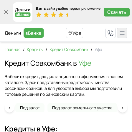
Взять займ удобно через приложение
Скачать
Уфа
Главная
/
Кредиты
/
Кредит Совкомбанк
/
Уфа
Кредит Совкомбанк в
Уфе
Выберите кредит для дистанционного оформления в нашем
каталоге. Здесь представлены кредиты большинства
российских банков, а для удобства выбора мы подготовили
готовые решения по банковским картам.
‹
›
Под залог
Под залог земельного участка
На 
Кредиты в
Уфе
: