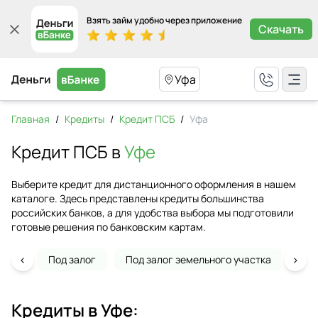
Взять займ удобно через приложение
Скачать
Уфа
Главная
/
Кредиты
/
Кредит ПСБ
/
Уфа
Кредит ПСБ в
Уфе
Выберите кредит для дистанционного оформления в нашем
каталоге. Здесь представлены кредиты большинства
российских банков, а для удобства выбора мы подготовили
готовые решения по банковским картам.
‹
›
Под залог
Под залог земельного участка
На 
Кредиты в
Уфе
: