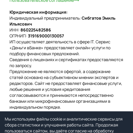
Пользовательское соглашение
Юридическая информация:
Индивидуальный предприниматель:
Сибгатов Эмиль
Ильясович
ИНН:
860225482586
ОГРНИП:
319169000130057
ИП осуществляет деятельность в сфере IT. Сервис
«Деньги вБанке» предоставляет онлайн-услуги по
подбору финансовых предложений.
Сведения о лицензиях и сертификатах предоставляются
по запросу.
Предложение не являются офертой, а содержание
статей основано на субъективном мнении экспертов и
редакторов. Сайт не предоставляет финансовые услуги,
любые решения и условия кредитования
согласовываются и принимаются непосредственно
банками или микрофинансовыми организациями в
индивидуальном порядке.
Вероятность одобрения рассчитывается на основе
Мы используем файлы cookie и аналитические сервисы для
среднего значения подтвержденных заявок за
сбора статистики и улучшения работы сайта. Продолжая
предыдущую неделю.
пользоваться сайтом, вы даёте согласие на обработку
Мы используем файлы cookie для гарантии удобства и