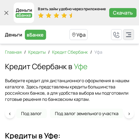
Взять займ удобно через приложение
Скачать
Уфа
Главная
/
Кредиты
/
Кредит Сбербанк
/
Уфа
Кредит Сбербанк в
Уфе
Выберите кредит для дистанционного оформления в нашем
каталоге. Здесь представлены кредиты большинства
российских банков, а для удобства выбора мы подготовили
готовые решения по банковским картам.
‹
›
Под залог
Под залог земельного участка
На 
Кредиты в
Уфе
: