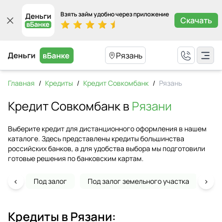
Взять займ удобно через приложение
Скачать
Рязань
Главная
/
Кредиты
/
Кредит Совкомбанк
/
Рязань
Кредит Совкомбанк в
Рязани
Выберите кредит для дистанционного оформления в нашем
каталоге. Здесь представлены кредиты большинства
российских банков, а для удобства выбора мы подготовили
готовые решения по банковским картам.
‹
›
Под залог
Под залог земельного участка
На 
Кредиты в
Рязани
: