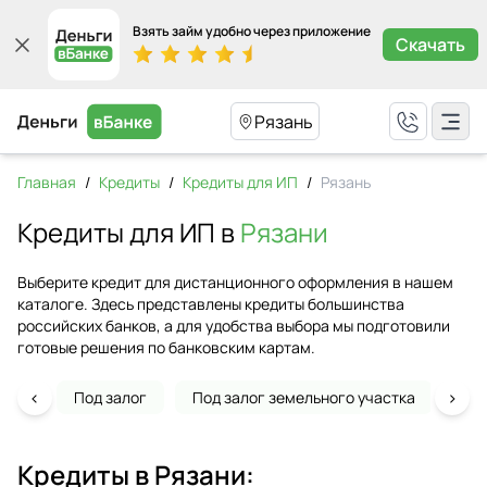
Взять займ удобно через приложение
Скачать
Рязань
Главная
/
Кредиты
/
Кредиты для ИП
/
Рязань
Кредиты для ИП в
Рязани
Выберите кредит для дистанционного оформления в нашем
каталоге. Здесь представлены кредиты большинства
российских банков, а для удобства выбора мы подготовили
готовые решения по банковским картам.
‹
›
Под залог
Под залог земельного участка
На 
Кредиты в
Рязани
: