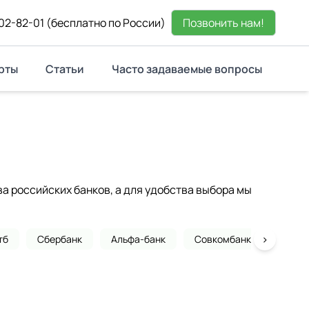
02-82-01
(бесплатно по России)
Позвонить нам!
рты
Статьи
Часто задаваемые вопросы
 российских банков, а для удобства выбора мы
›
тб
Сбербанк
Альфа-банк
Совкомбанк
Почта