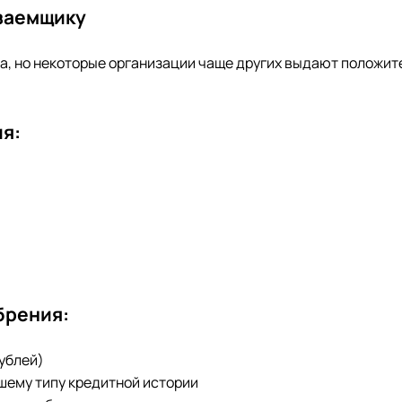
 заемщику
та, но некоторые организации чаще других выдают положи
я:
брения:
рублей)
ашему типу кредитной истории