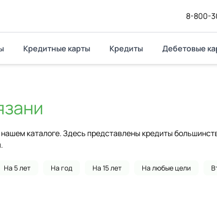
8-800-3
ы
Кредитные карты
Кредиты
Дебетовые ка
язани
нашем каталоге. Здесь представлены кредиты большинства
.
На 5 лет
На год
На 15 лет
На любые цели
В