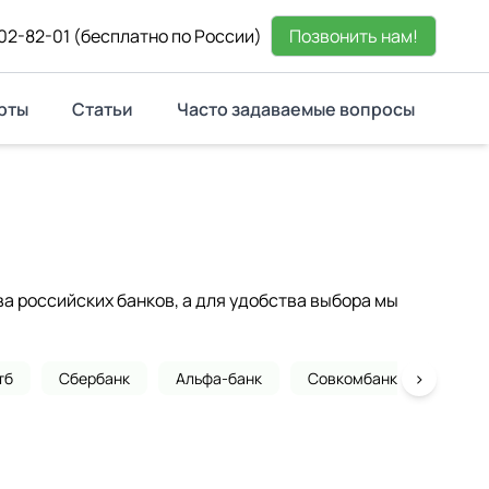
02-82-01
(бесплатно по России)
Позвонить нам!
рты
Статьи
Часто задаваемые вопросы
 российских банков, а для удобства выбора мы
›
тб
Сбербанк
Альфа-банк
Совкомбанк
Почта