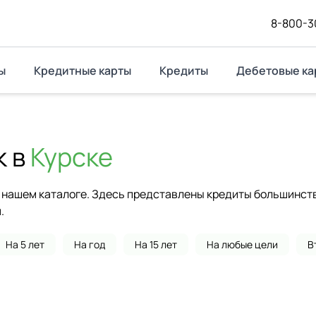
8-800-3
ы
Кредитные карты
Кредиты
Дебетовые ка
 в
Курске
нашем каталоге. Здесь представлены кредиты большинства
.
На 5 лет
На год
На 15 лет
На любые цели
В