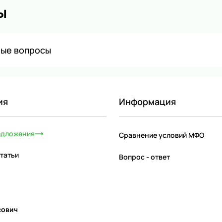
ы
мые вопросы
ия
Информация
едложения
Сравнение условий МФО
татьи
Вопрос - ответ
сович