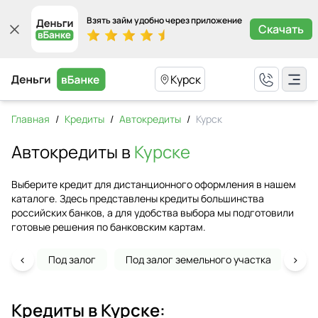
Взять займ удобно через приложение
Скачать
Курск
Главная
/
Кредиты
/
Автокредиты
/
Курск
Автокредиты в
Курске
Выберите кредит для дистанционного оформления в нашем
каталоге. Здесь представлены кредиты большинства
российских банков, а для удобства выбора мы подготовили
готовые решения по банковским картам.
‹
›
Под залог
Под залог земельного участка
На 
Кредиты в
Курске
: