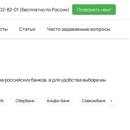
02-82-01
(бесплатно по России)
Позвонить нам!
рты
Статьи
Часто задаваемые вопросы
 российских банков, а для удобства выбора мы
›
тб
Сбербанк
Альфа-банк
Совкомбанк
Почта