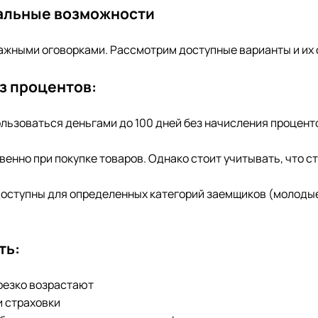
еальные возможности
 важными оговорками. Рассмотрим доступные варианты и их
з процентов:
пользоваться деньгами до 100 дней без начисления процен
енно при покупке товаров. Однако стоит учитывать, что с
оступны для определенных категорий заемщиков (молодые
ть:
 резко возрастают
и страховки