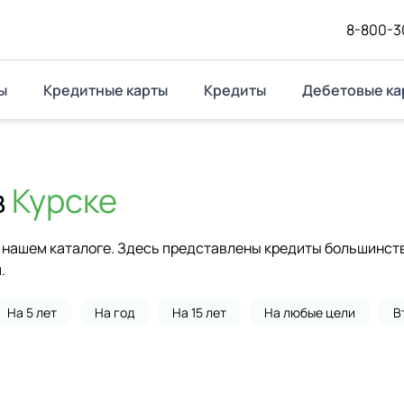
8-800-3
ы
Кредитные карты
Кредиты
Дебетовые ка
в
Курске
нашем каталоге. Здесь представлены кредиты большинства
.
На 5 лет
На год
На 15 лет
На любые цели
В