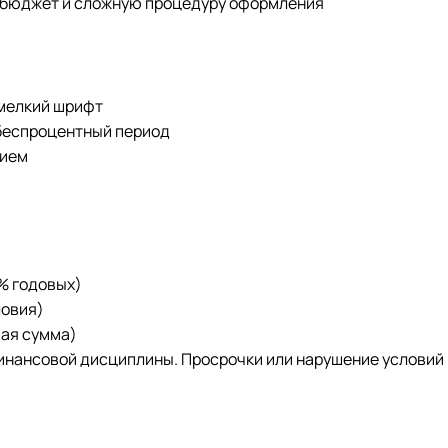
 бюджет и сложную процедуру оформления
 мелкий шрифт
 беспроцентный период
нием
8% годовых)
ловия)
шая сумма)
нансовой дисциплины. Просрочки или нарушение условий м