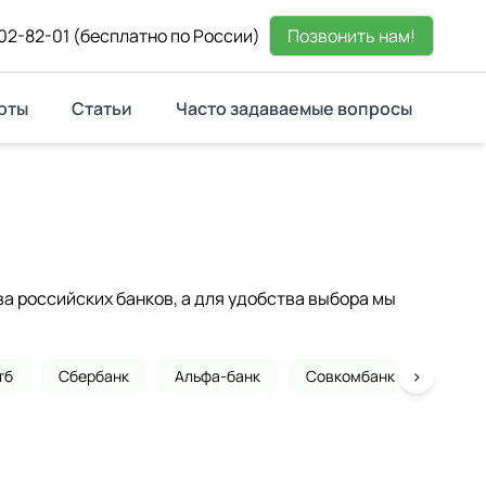
02-82-01
(бесплатно по России)
Позвонить нам!
рты
Статьи
Часто задаваемые вопросы
 российских банков, а для удобства выбора мы
›
тб
Сбербанк
Альфа-банк
Совкомбанк
Почта