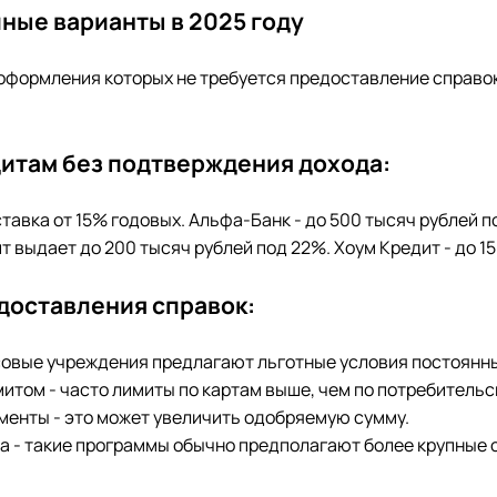
пные варианты в 2025 году
 оформления которых не требуется предоставление справо
итам без подтверждения дохода:
тавка от 15% годовых. Альфа-Банк - до 500 тысяч рублей 
т выдает до 200 тысяч рублей под 22%. Хоум Кредит - до 15
доставления справок:
нсовые учреждения предлагают льготные условия постоянн
итом - часто лимиты по картам выше, чем по потребительс
менты - это может увеличить одобряемую сумму.
ва - такие программы обычно предполагают более крупные 