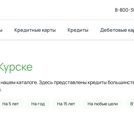
8-800-3
ы
Кредитные карты
Кредиты
Дебетовые ка
Курске
нашем каталоге. Здесь представлены кредиты большинства
.
На 5 лет
На год
На 15 лет
На любые цели
В