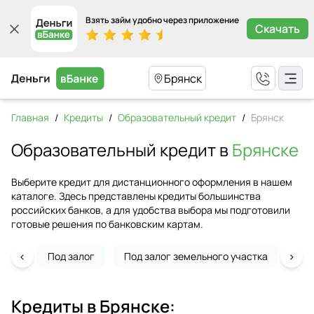
Взять займ удобно через приложение
Скачать
Брянск
Главная
/
Кредиты
/
Образовательный кредит
/
Брянск
Образовательный кредит в
Брянске
Выберите кредит для дистанционного оформления в нашем
каталоге. Здесь представлены кредиты большинства
российских банков, а для удобства выбора мы подготовили
готовые решения по банковским картам.
‹
›
Под залог
Под залог земельного участка
На 
Кредиты в
Брянске
: