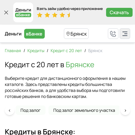
Взять займ удобно через приложение
Скачать
Брянск
Главная
/
Кредиты
/
Кредит с 20 лет
/
Брянск
Кредит с 20 лет в
Брянске
Выберите кредит для дистанционного оформления в нашем
каталоге. Здесь представлены кредиты большинства
российских банков, а для удобства выбора мы подготовили
готовые решения по банковским картам.
‹
›
Под залог
Под залог земельного участка
На 
Кредиты в
Брянске
: