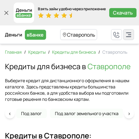
Взять займ удобно через приложение
Скачать
Ставрополь
Главная
/
Кредиты
/
Кредиты для бизнеса
/
Ставрополь
Кредиты для бизнеса в
Ставрополе
Выберите кредит для дистанционного оформления в нашем
каталоге. Здесь представлены кредиты большинства
российских банков, а для удобства выбора мы подготовили
готовые решения по банковским картам.
‹
›
Под залог
Под залог земельного участка
На 
Кредиты в
Ставрополе
: