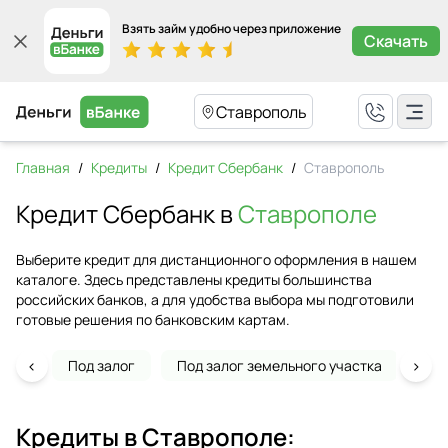
Взять займ удобно через приложение
Скачать
Ставрополь
Главная
/
Кредиты
/
Кредит Сбербанк
/
Ставрополь
Кредит Сбербанк в
Ставрополе
Выберите кредит для дистанционного оформления в нашем
каталоге. Здесь представлены кредиты большинства
российских банков, а для удобства выбора мы подготовили
готовые решения по банковским картам.
‹
›
Под залог
Под залог земельного участка
На 
Кредиты в
Ставрополе
: