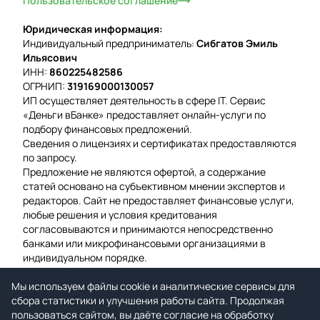
Пользовательское соглашение
Юридическая информация:
Индивидуальный предприниматель:
Сибгатов Эмиль
Ильясович
ИНН:
860225482586
ОГРНИП:
319169000130057
ИП осуществляет деятельность в сфере IT. Сервис
«Деньги вБанке» предоставляет онлайн-услуги по
подбору финансовых предложений.
Сведения о лицензиях и сертификатах предоставляются
по запросу.
Предложение не являются офертой, а содержание
статей основано на субъективном мнении экспертов и
редакторов. Сайт не предоставляет финансовые услуги,
любые решения и условия кредитования
согласовываются и принимаются непосредственно
банками или микрофинансовыми организациями в
индивидуальном порядке.
Вероятность одобрения рассчитывается на основе
Мы используем файлы cookie и аналитические сервисы для
среднего значения подтвержденных заявок за
сбора статистики и улучшения работы сайта. Продолжая
предыдущую неделю.
пользоваться сайтом, вы даёте согласие на обработку
Мы используем файлы cookie для гарантии удобства и