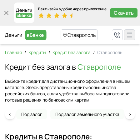
Взять займ удобно через приложение
Скачать
Ставрополь
Главная
/
Кредиты
/
Кредит без залога
/
Ставрополь
Кредит без залога в
Ставрополе
Выберите кредит для дистанционного оформления в нашем
каталоге. Здесь представлены кредиты большинства
российских банков, а для удобства выбора мы подготовили
готовые решения по банковским картам.
‹
›
Под залог
Под залог земельного участка
На 
Кредиты в
Ставрополе
: