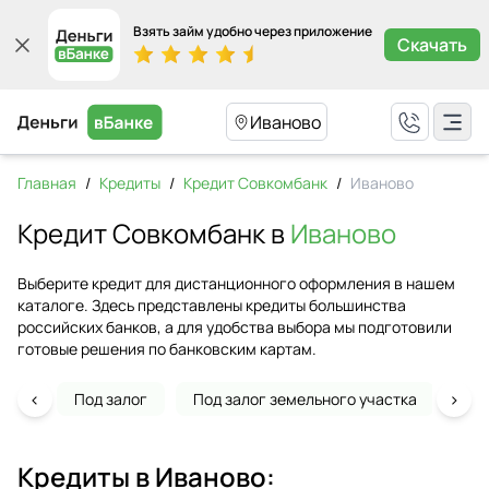
Взять займ удобно через приложение
Скачать
Иваново
Главная
/
Кредиты
/
Кредит Совкомбанк
/
Иваново
Кредит Совкомбанк в
Иваново
Выберите кредит для дистанционного оформления в нашем
каталоге. Здесь представлены кредиты большинства
российских банков, а для удобства выбора мы подготовили
готовые решения по банковским картам.
‹
›
Под залог
Под залог земельного участка
На 
Кредиты в
Иваново
: