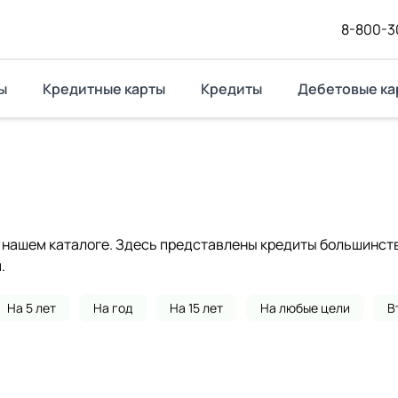
8-800-3
ы
Кредитные карты
Кредиты
Дебетовые ка
нашем каталоге. Здесь представлены кредиты большинства
.
На 5 лет
На год
На 15 лет
На любые цели
В