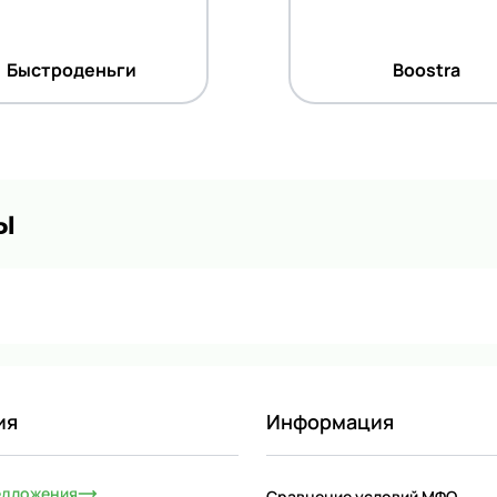
Быстроденьги
Boostra
ы
ия
Информация
едложения
Сравнение условий МФО