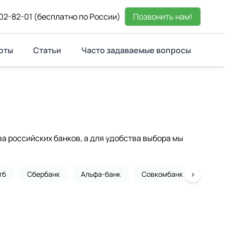
02-82-01
(бесплатно по России)
Позвонить нам!
рты
Статьи
Часто задаваемые вопросы
 российских банков, а для удобства выбора мы
›
тб
Сбербанк
Альфа-банк
Совкомбанк
Почта