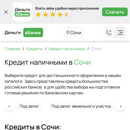
Взять займ удобно через приложение
Скачать
Сочи
Главная
/
Кредиты
/
Кредит наличными
/
Сочи
Кредит наличными в
Сочи
Выберите кредит для дистанционного оформления в нашем
каталоге. Здесь представлены кредиты большинства
российских банков, а для удобства выбора мы подготовили
готовые решения по банковским картам.
‹
›
Под залог
Под залог земельного участка
На 
Кредиты в
Сочи
: