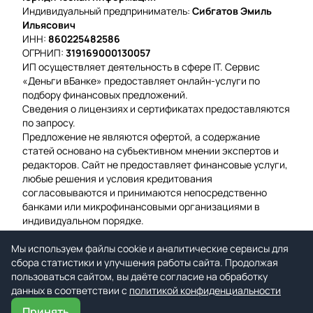
Индивидуальный предприниматель:
Сибгатов Эмиль
Ильясович
ИНН:
860225482586
ОГРНИП:
319169000130057
ИП осуществляет деятельность в сфере IT. Сервис
«Деньги вБанке» предоставляет онлайн-услуги по
подбору финансовых предложений.
Сведения о лицензиях и сертификатах предоставляются
по запросу.
Предложение не являются офертой, а содержание
статей основано на субъективном мнении экспертов и
редакторов. Сайт не предоставляет финансовые услуги,
любые решения и условия кредитования
согласовываются и принимаются непосредственно
банками или микрофинансовыми организациями в
индивидуальном порядке.
Вероятность одобрения рассчитывается на основе
Мы используем файлы cookie и аналитические сервисы для
среднего значения подтвержденных заявок за
сбора статистики и улучшения работы сайта. Продолжая
предыдущую неделю.
пользоваться сайтом, вы даёте согласие на обработку
Мы используем файлы cookie для гарантии удобства и
данных в соответствии с
улучшения работы сайта.
политикой конфиденциальности
Принять