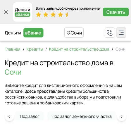
Взять займ удобно через приложение
Скачать
Сочи
Главная
/
Кредиты
/
Кредит на строительство дома
/
Сочи
Кредит на строительство дома в
Сочи
Выберите кредит для дистанционного оформления в нашем
каталоге. Здесь представлены кредиты большинства
российских банков, а для удобства выбора мы подготовили
готовые решения по банковским картам.
‹
›
Под залог
Под залог земельного участка
На 