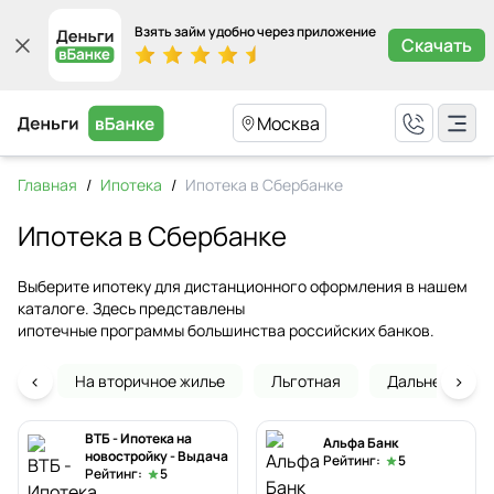
Взять займ удобно через приложение
Скачать
Москва
Главная
/
Ипотека
/
Ипотека в Сбербанке
Ипотека в Сбербанке
Выберите ипотеку для дистанционного оформления в нашем
каталоге. Здесь представлены
ипотечные программы большинства российских банков.
‹
›
На вторичное жилье
Льготная
Дальневосточ
ВТБ - Ипотека на
Альфа Банк
новостройку - Выдача
Рейтинг:
5
Рейтинг:
5