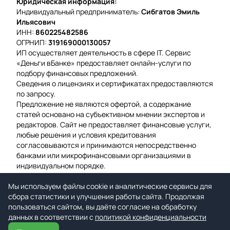
Юридическая информация:
Индивидуальный предприниматель:
Сибгатов Эмиль
Ильясович
ИНН:
860225482586
ОГРНИП:
319169000130057
ИП осуществляет деятельность в сфере IT. Сервис
«Деньги вБанке» предоставляет онлайн-услуги по
подбору финансовых предложений.
Сведения о лицензиях и сертификатах предоставляются
по запросу.
Предложение не являются офертой, а содержание
статей основано на субъективном мнении экспертов и
редакторов. Сайт не предоставляет финансовые услуги,
любые решения и условия кредитования
согласовываются и принимаются непосредственно
банками или микрофинансовыми организациями в
индивидуальном порядке.
Вероятность одобрения рассчитывается на основе
Мы используем файлы cookie и аналитические сервисы для
среднего значения подтвержденных заявок за
сбора статистики и улучшения работы сайта. Продолжая
предыдущую неделю.
пользоваться сайтом, вы даёте согласие на обработку
Мы используем файлы cookie для гарантии удобства и
данных в соответствии с
улучшения работы сайта.
политикой конфиденциальности