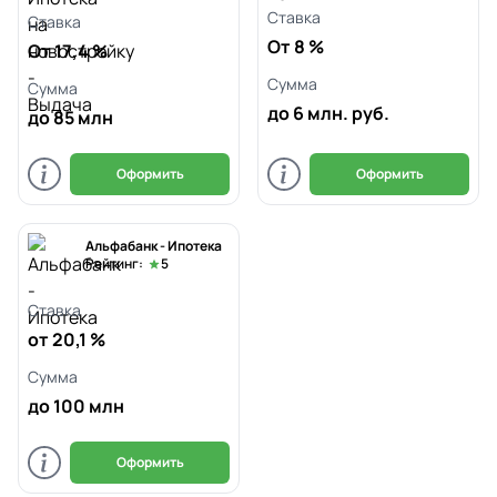
Cтавка
Cтавка
От 8 %
От 17,4 %
Сумма
Сумма
до 6 млн. руб.
до 85 млн
Оформить
Оформить
Альфабанк - Ипотека
Рейтинг:
5
Cтавка
от 20,1 %
Сумма
до 100 млн
Оформить