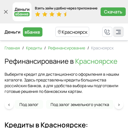
Взять займ удобно через приложение
Скачать
Красноярск
Главная
/
Кредиты
/
Рефинансирование
/
Красноярск
Рефинансирование в
Красноярске
Выберите кредит для дистанционного оформления в нашем
каталоге. Здесь представлены кредиты большинства
российских банков, а для удобства выбора мы подготовили
готовые решения по банковским картам.
‹
›
Под залог
Под залог земельного участка
На 
Кредиты в
Красноярске
: