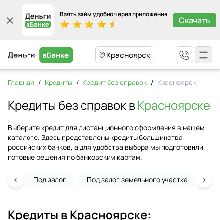
Взять займ удобно через приложение
Скачать
Красноярск
Главная
/
Кредиты
/
Кредит без справок
/
Красноярск
Кредиты без справок в
Красноярске
Выберите кредит для дистанционного оформления в нашем
каталоге. Здесь представлены кредиты большинства
российских банков, а для удобства выбора мы подготовили
готовые решения по банковским картам.
‹
›
Под залог
Под залог земельного участка
На 
Кредиты в
Красноярске
: