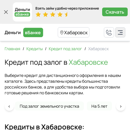
Взять займ удобно через приложение
Скачать
Хабаровск
Главная
/
Кредиты
/
Кредит под залог
/
Хабаровск
Кредит под залог в
Хабаровске
Выберите кредит для дистанционного оформления в нашем
каталоге. Здесь представлены кредиты большинства
российских банков, а для удобства выбора мы подготовили
готовые решения по банковским картам.
‹
›
Под залог земельного участка
На 5 лет
На г
Кредиты в
Хабаровске
: