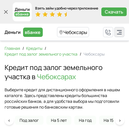
Взять займ удобно через приложение
Скачать
Чебоксары
Главная
/
Кредиты
/
Кредит под залог земельного участка
/
Чебоксары
Кредит под залог земельного
участка в
Чебоксарах
Выберите кредит для дистанционного оформления в нашем
каталоге. Здесь представлены кредиты большинства
российских банков, а для удобства выбора мы подготовили
готовые решения по банковским картам.
‹
›
Под залог
На 5 лет
На год
На 15 лет