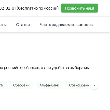
02-82-01
(бесплатно по России)
Позвонить нам!
рты
Статьи
Часто задаваемые вопросы
 российских банков, а для удобства выбора мы
›
тб
Сбербанк
Альфа-банк
Совкомбанк
Почта