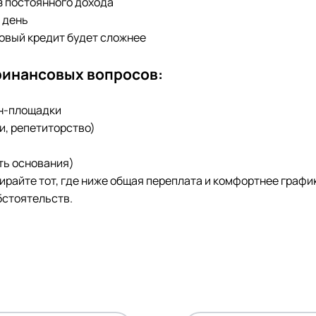
з постоянного дохода
 день
новый кредит будет сложнее
финансовых вопросов:
йн-площадки
и, репетиторство)
ть основания)
бирайте тот, где ниже общая переплата и комфортнее граф
бстоятельств.