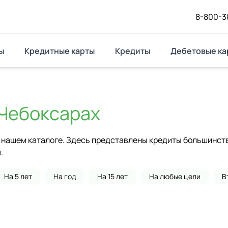
8-800-3
ы
Кредитные карты
Кредиты
Дебетовые ка
Чебоксарах
нашем каталоге. Здесь представлены кредиты большинства
.
На 5 лет
На год
На 15 лет
На любые цели
В