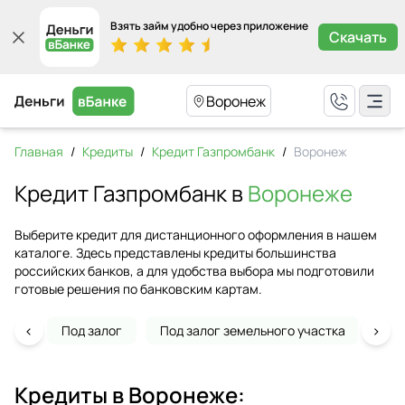
Взять займ удобно через приложение
Скачать
Воронеж
Главная
/
Кредиты
/
Кредит Газпромбанк
/
Воронеж
Кредит Газпромбанк в
Воронеже
Выберите кредит для дистанционного оформления в нашем
каталоге. Здесь представлены кредиты большинства
российских банков, а для удобства выбора мы подготовили
готовые решения по банковским картам.
‹
›
Под залог
Под залог земельного участка
На 
Кредиты в
Воронеже
: