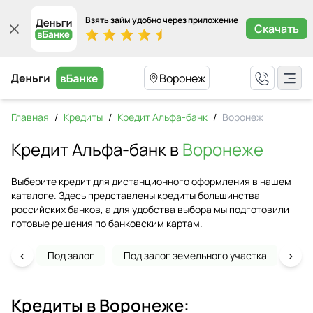
Взять займ удобно через приложение
Скачать
Воронеж
Главная
/
Кредиты
/
Кредит Альфа-банк
/
Воронеж
Кредит Альфа-банк в
Воронеже
Выберите кредит для дистанционного оформления в нашем
каталоге. Здесь представлены кредиты большинства
российских банков, а для удобства выбора мы подготовили
готовые решения по банковским картам.
‹
›
Под залог
Под залог земельного участка
На 
Кредиты в
Воронеже
: