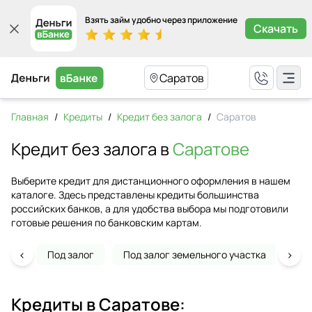
Взять займ удобно через приложение
Скачать
Саратов
Главная
/
Кредиты
/
Кредит без залога
/
Саратов
Кредит без залога в
Саратове
Выберите кредит для дистанционного оформления в нашем
каталоге. Здесь представлены кредиты большинства
российских банков, а для удобства выбора мы подготовили
готовые решения по банковским картам.
‹
›
Под залог
Под залог земельного участка
На 
Кредиты в
Саратове
: