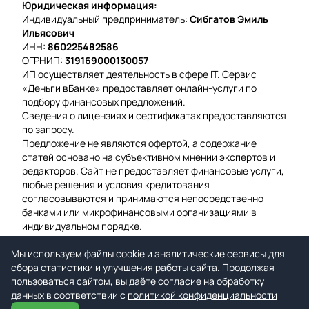
Юридическая информация:
Индивидуальный предприниматель:
Сибгатов Эмиль
Ильясович
ИНН:
860225482586
ОГРНИП:
319169000130057
ИП осуществляет деятельность в сфере IT. Сервис
«Деньги вБанке» предоставляет онлайн-услуги по
подбору финансовых предложений.
Сведения о лицензиях и сертификатах предоставляются
по запросу.
Предложение не являются офертой, а содержание
статей основано на субъективном мнении экспертов и
редакторов. Сайт не предоставляет финансовые услуги,
любые решения и условия кредитования
согласовываются и принимаются непосредственно
банками или микрофинансовыми организациями в
индивидуальном порядке.
Вероятность одобрения рассчитывается на основе
Мы используем файлы cookie и аналитические сервисы для
среднего значения подтвержденных заявок за
сбора статистики и улучшения работы сайта. Продолжая
предыдущую неделю.
пользоваться сайтом, вы даёте согласие на обработку
Мы используем файлы cookie для гарантии удобства и
данных в соответствии с
улучшения работы сайта.
политикой конфиденциальности