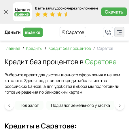
Взять займ удобно через приложение
Скачать
Саратов
Главная
/
Кредиты
/
Кредит без процентов
/
Саратов
Кредит без процентов в
Саратове
Выберите кредит для дистанционного оформления в нашем
каталоге. Здесь представлены кредиты большинства
российских банков, а для удобства выбора мы подготовили
готовые решения по банковским картам.
‹
›
Под залог
Под залог земельного участка
На 
Кредиты в
Саратове
: