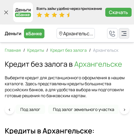
Взять займ удобно через приложение
Скачать
Архангельс...
Главная
/
Кредиты
/
Кредит без залога
/
Архангельск
Кредит без залога в
Архангельске
Выберите кредит для дистанционного оформления в нашем
каталоге. Здесь представлены кредиты большинства
российских банков, а для удобства выбора мы подготовили
готовые решения по банковским картам.
‹
›
Под залог
Под залог земельного участка
На 
Кредиты в
Архангельске
: