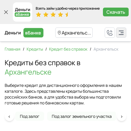
Взять займ удобно через приложение
Скачать
Архангельс...
Главная
/
Кредиты
/
Кредит без справок
/
Архангельск
Кредиты без справок в
Архангельске
Выберите кредит для дистанционного оформления в нашем
каталоге. Здесь представлены кредиты большинства
российских банков, а для удобства выбора мы подготовили
готовые решения по банковским картам.
‹
›
Под залог
Под залог земельного участка
На 