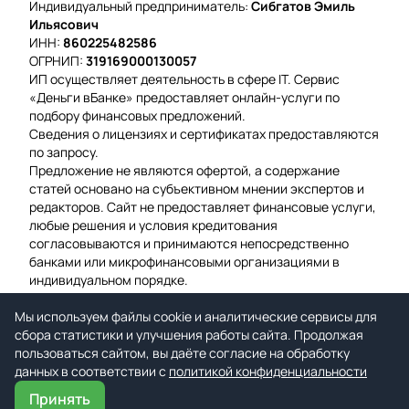
Индивидуальный предприниматель:
Сибгатов Эмиль
Ильясович
ИНН:
860225482586
ОГРНИП:
319169000130057
ИП осуществляет деятельность в сфере IT. Сервис
«Деньги вБанке» предоставляет онлайн-услуги по
подбору финансовых предложений.
Сведения о лицензиях и сертификатах предоставляются
по запросу.
Предложение не являются офертой, а содержание
статей основано на субъективном мнении экспертов и
редакторов. Сайт не предоставляет финансовые услуги,
любые решения и условия кредитования
согласовываются и принимаются непосредственно
банками или микрофинансовыми организациями в
индивидуальном порядке.
Вероятность одобрения рассчитывается на основе
Мы используем файлы cookie и аналитические сервисы для
среднего значения подтвержденных заявок за
сбора статистики и улучшения работы сайта. Продолжая
предыдущую неделю.
пользоваться сайтом, вы даёте согласие на обработку
Мы используем файлы cookie для гарантии удобства и
данных в соответствии с
улучшения работы сайта.
политикой конфиденциальности
Принять