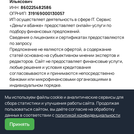
Ильясович
ИНН:
860225482586
ОГРНИП:
319169000130057
ИП осуществляет деятельность в сфере IT. Сервис
«Деньги вБанке» предоставляет онлайн-услуги по
подбору финансовых предложений.
Сведения о лицензиях и сертификатах предоставляются
по запросу.
Предложение не являются офертой, а содержание
статей основано на субъективном мнении экспертов и
редакторов. Сайт не предоставляет финансовые услуги,
любые решения и условия кредитования
согласовываются и принимаются непосредственно
банками или микрофинансовыми организациями в
индивидуальном порядке.
Вероятность одобрения рассчитывается на основе
Мы используем файлы cookie и аналитические сервисы для
среднего значения подтвержденных заявок за
сбора статистики и улучшения работы сайта. Продолжая
предыдущую неделю.
пользоваться сайтом, вы даёте согласие на обработку
Мы используем файлы cookie для гарантии удобства и
данных в соответствии с
улучшения работы сайта.
политикой конфиденциальности
Принять