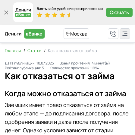
Взять займ удобно через приложение
Скачать
Москва
Главная
/
Статьи
/
Как отказаться от займа
Дата публикации:
10.07.2025
|
Время прочтения:
4
минут(ы)
|
Рейтинг публикации:
5
|
Количество прочтений:
1994
Как отказаться от займа
Когда можно отказаться от займа
Заемщик имеет право отказаться от займа на
любом этапе — до подписания договора, после
одобрения заявки и даже после получения
денег. Однако условия зависят от стадии