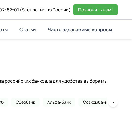
02-82-01
(бесплатно по России)
Позвонить нам!
рты
Статьи
Часто задаваемые вопросы
 российских банков, а для удобства выбора мы
›
тб
Сбербанк
Альфа-банк
Совкомбанк
Почта