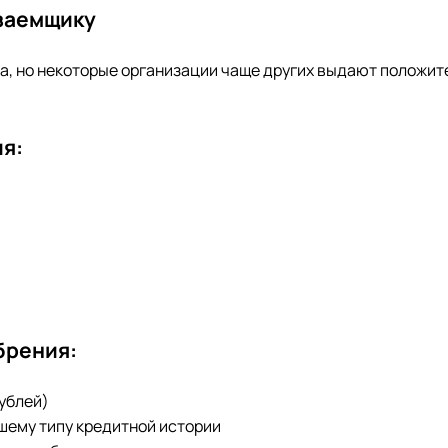
 заемщику
та, но некоторые организации чаще других выдают положи
я:
брения:
рублей)
ашему типу кредитной истории