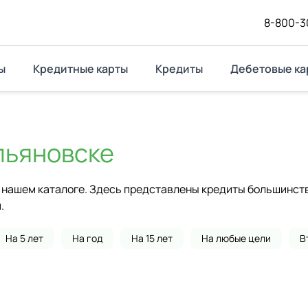
8-800-3
ы
Кредитные карты
Кредиты
Дебетовые ка
льяновске
нашем каталоге. Здесь представлены кредиты большинства
.
На 5 лет
На год
На 15 лет
На любые цели
В