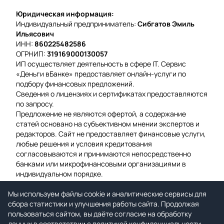
Юридическая информация:
Индивидуальный предприниматель:
Сибгатов Эмиль
Ильясович
ИНН:
860225482586
ОГРНИП:
319169000130057
ИП осуществляет деятельность в сфере IT. Сервис
«Деньги вБанке» предоставляет онлайн-услуги по
подбору финансовых предложений.
Сведения о лицензиях и сертификатах предоставляются
по запросу.
Предложение не являются офертой, а содержание
статей основано на субъективном мнении экспертов и
редакторов. Сайт не предоставляет финансовые услуги,
любые решения и условия кредитования
согласовываются и принимаются непосредственно
банками или микрофинансовыми организациями в
индивидуальном порядке.
Вероятность одобрения рассчитывается на основе
Мы используем файлы cookie и аналитические сервисы для
среднего значения подтвержденных заявок за
сбора статистики и улучшения работы сайта. Продолжая
предыдущую неделю.
пользоваться сайтом, вы даёте согласие на обработку
Мы используем файлы cookie для гарантии удобства и
данных в соответствии с
улучшения работы сайта.
политикой конфиденциальности