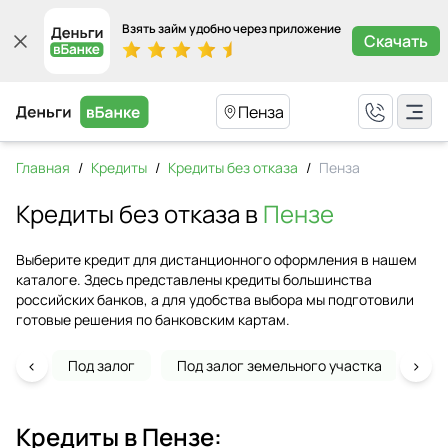
Взять займ удобно через приложение
Скачать
Пенза
Главная
/
Кредиты
/
Кредиты без отказа
/
Пенза
Кредиты без отказа в
Пензе
Выберите кредит для дистанционного оформления в нашем
каталоге. Здесь представлены кредиты большинства
российских банков, а для удобства выбора мы подготовили
готовые решения по банковским картам.
‹
›
Под залог
Под залог земельного участка
На 
Кредиты в
Пензе
: