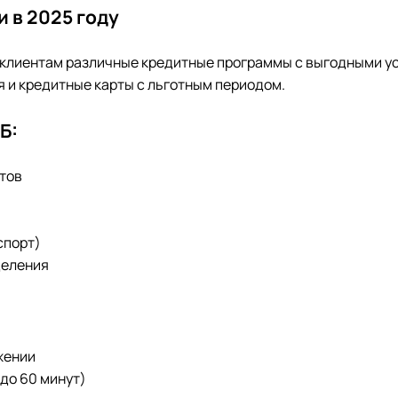
и в 2025 году
т клиентам различные кредитные программы с выгодными у
 и кредитные карты с льготным периодом.
Б:
нтов
спорт)
деления
жении
до 60 минут)