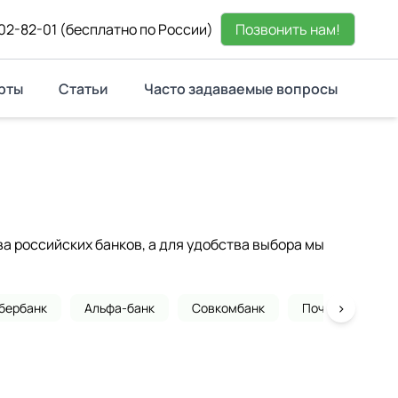
02-82-01
(бесплатно по России)
Позвонить нам!
рты
Статьи
Часто задаваемые вопросы
 российских банков, а для удобства выбора мы
›
бербанк
Альфа-банк
Совкомбанк
Почта банк