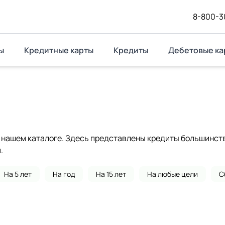
8-800-3
ы
Кредитные карты
Кредиты
Дебетовые ка
нашем каталоге. Здесь представлены кредиты большинства
.
На 5 лет
На год
На 15 лет
На любые цели
С