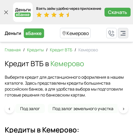
Взять займ удобно через приложение
Скачать
Кемерово
Главная
/
Кредиты
/
Кредит ВТБ
/
Кемерово
Кредит ВТБ в
Кемерово
Выберите кредит для дистанционного оформления в нашем
каталоге. Здесь представлены кредиты большинства
российских банков, а для удобства выбора мы подготовили
готовые решения по банковским картам.
‹
›
Под залог
Под залог земельного участка
На 
Кредиты в
Кемерово
: