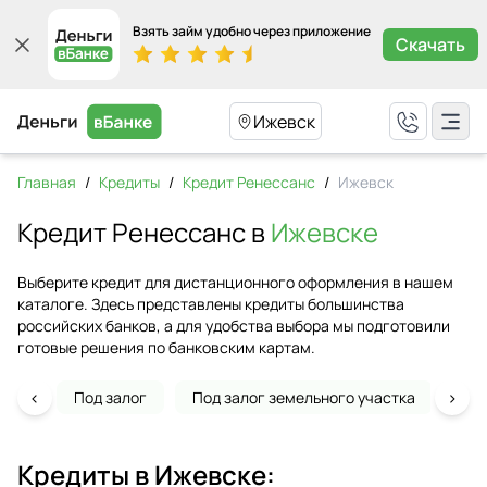
Взять займ удобно через приложение
Скачать
Ижевск
Главная
/
Кредиты
/
Кредит Ренессанс
/
Ижевск
Кредит Ренессанс в
Ижевске
Выберите кредит для дистанционного оформления в нашем
каталоге. Здесь представлены кредиты большинства
российских банков, а для удобства выбора мы подготовили
готовые решения по банковским картам.
‹
›
Под залог
Под залог земельного участка
На 
Кредиты в
Ижевске
: