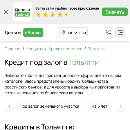
Взять займ удобно через приложение
Скачать
Тольятти
Главная
/
Кредиты
/
Кредит под залог
/
Тольятти
Кредит под залог в
Тольятти
Выберите кредит для дистанционного оформления в нашем
каталоге. Здесь представлены кредиты большинства
российских банков, а для удобства выбора мы подготовили
готовые решения по банковским картам.
‹
›
Под залог земельного участка
На 5 лет
На г
Кредиты в
Тольятти
: