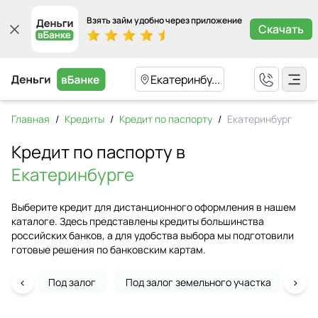
Взять займ удобно через приложение
Скачать
Екатеринбу...
Главная
/
Кредиты
/
Кредит по паспорту
/
Екатеринбург
Кредит по паспорту в
Екатеринбурге
Выберите кредит для дистанционного оформления в нашем
каталоге. Здесь представлены кредиты большинства
российских банков, а для удобства выбора мы подготовили
готовые решения по банковским картам.
‹
›
Под залог
Под залог земельного участка
На 