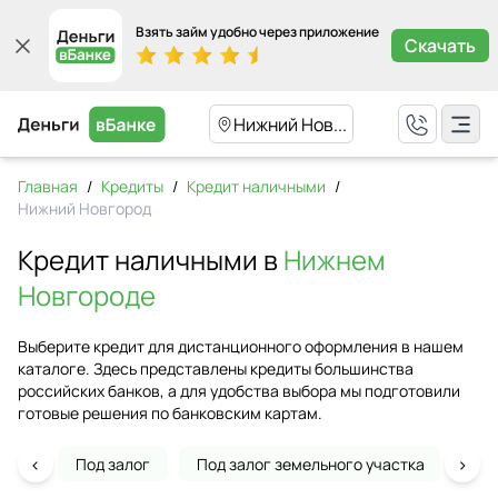
Взять займ удобно через приложение
Скачать
Нижний Нов...
Главная
/
Кредиты
/
Кредит наличными
/
Нижний Новгород
Кредит наличными в
Нижнем
Новгороде
Выберите кредит для дистанционного оформления в нашем
каталоге. Здесь представлены кредиты большинства
российских банков, а для удобства выбора мы подготовили
готовые решения по банковским картам.
‹
›
Под залог
Под залог земельного участка
На 