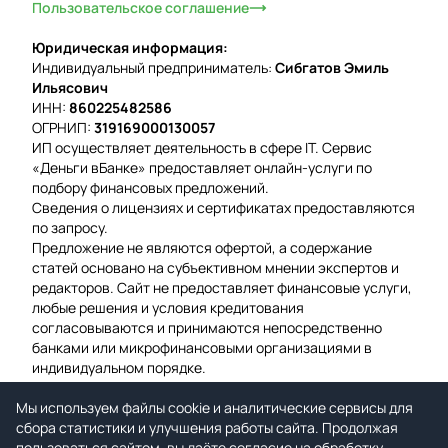
Пользовательское соглашение
Юридическая информация:
Индивидуальный предприниматель:
Сибгатов Эмиль
Ильясович
ИНН:
860225482586
ОГРНИП:
319169000130057
ИП осуществляет деятельность в сфере IT. Сервис
«Деньги вБанке» предоставляет онлайн-услуги по
подбору финансовых предложений.
Сведения о лицензиях и сертификатах предоставляются
по запросу.
Предложение не являются офертой, а содержание
статей основано на субъективном мнении экспертов и
редакторов. Сайт не предоставляет финансовые услуги,
любые решения и условия кредитования
согласовываются и принимаются непосредственно
банками или микрофинансовыми организациями в
индивидуальном порядке.
Вероятность одобрения рассчитывается на основе
Мы используем файлы cookie и аналитические сервисы для
среднего значения подтвержденных заявок за
сбора статистики и улучшения работы сайта. Продолжая
предыдущую неделю.
пользоваться сайтом, вы даёте согласие на обработку
Мы используем файлы cookie для гарантии удобства и